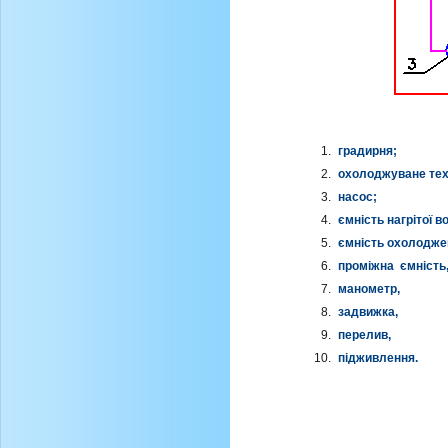
градирня;
охолоджуване тех
насос;
ємність нагрітої в
ємність охолоджен
проміжна ємність
манометр,
задвижка,
перелив,
підживлення.