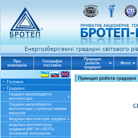
Принцип
Про
Географія
роботи
Фото
компанію
поставок
градирні
Принцип роботи градирні
Головна
Градирні
Градирні малогабаритні
вентиляторні
Градирні малогабаритні
С
вентиляторні з склопластиковим
корпусом
Модульні вентиляторні градирні
модульна вентиляторна
градирня МВГ-44 «ЛЄГО»,
посилений склопластик