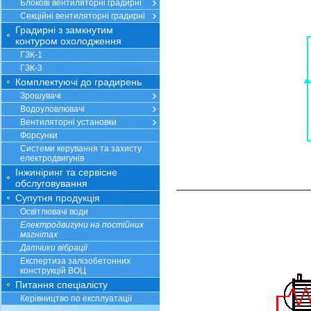
Блокові вентиляторні градирні
Секційні вентиляторні градирні
Градирні з замкнутим
контуром охолодження
ГЗК-1
ГЗК-3
Комплектуючі до градирень
Зрошувачі
Водоуловлювачі
Вентиляторні установки
Форсунки
Системи керування та захисту
електродвигунів
Інжиніринг та сервісне
обслуговування
Супутня продукція
Освітлювачі води
Електродвигуни на постійних
магнітах
Датчики вібрації
Експертиза залізобетонних
конструкцій ВОЦ
Питання спеціалісту
Керівництво по експлуатації