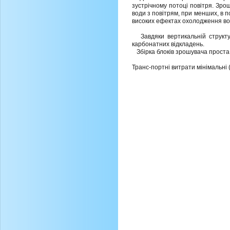
зустрічному потоці повітря. Зр
води з повітрям, при менших, в 
високих ефектах охолодження во
Завдяки вертикальній структурі
карбонатних відкладень.
Збірка блоків зрошувача проста, 
Транс-портні витрати мінімальні 