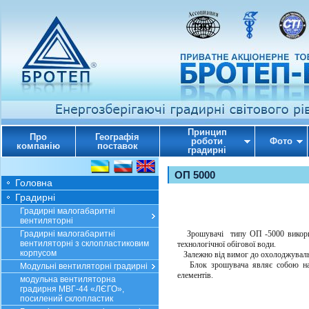
Принцип
Про
Географія
роботи
Фото
компанію
поставок
градирні
ОП 5000
Головна
Градирні
Градирні малогабаритні
вентиляторні
Градирні малогабаритні
Зрошувачі типу ОП -5000 використ
вентиляторні з склопластиковим
технологічної обігової води.
корпусом
Залежно від вимог до охолоджувально
Блок зрошувача являє собою набі
Модульні вентиляторні градирні
елементів.
модульна вентиляторна
градирня МВГ-44 «ЛЄГО»,
посилений склопластик