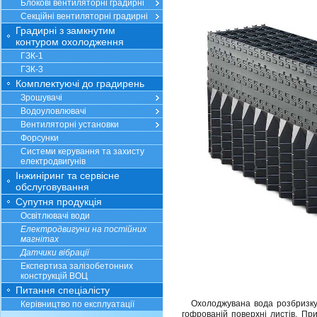
Блокові вентиляторні градирні
Секційні вентиляторні градирні
Градирні з замкнутим
контуром охолодження
ГЗК-1
ГЗК-3
Комплектуючі до градирень
Зрошувачі
Водоуловлювачі
Вентиляторні установки
Форсунки
Системи керування та захисту
електродвигунів
Інжиніринг та сервісне
обслуговування
Супутня продукція
Освітлювачі води
Електродвигуни на постійних
магнітах
Датчики вібрації
Експертиза залізобетонних
конструкцій ВОЦ
Питання спеціалісту
Охолоджувана вода розбризкуєть
Керівництво по експлуатації
гофрованій поверхні листів. Пр