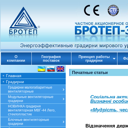
О
География
Принцип работы
Фо
компании
поставок
градирни
Печатные статьи
Главная
Градирни
Градирни малогабаритные
вентиляторные
Соціальна акт
Модульные вентиляторные
Визначні особи
градирни
НОВИНКА градирня
«Мудрість, чес
вентиляторная МВГ-44 Лего,
стеклопластик
Блочные вентиляторные
градирни
Відзначення дер