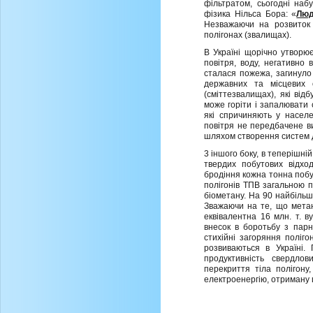
фiльтратом, сьогоднi набу
фiзика Нiльса Бора: «
Люд
Незважаючи на розвиток 
полiгонах (звалищах).
В Українi щорiчно утворю
повiтря, воду, негативно 
сталася пожежа, загинуло 
державних та мiсцевих 
(смiттезвалищах), якi вi
може горiти i запалювати 
якi спричиняють у насел
повітря не передбачене ви
шляхом створення систем де
3 iншого боку, в теперiшнi
твердих побутових вiдхо
бродiння кожна тонна побуто
полiгонiв ТПВ загальною п
бiометану. На 90 найбiльш
Зважаючи на те, що метан 
еквiвалентна 16 млн. т. в
внесок в боротьбу з парн
стихiйнi загоряння полiго
розвиваються в Українi.
продуктивнiсть свердлов
перекриття тiла полiгон
електроенергiю, отриману 