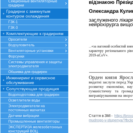
Секционные вентиляторные
відзнакою
Презид
градирни
Олександра Кули
Градирни с замкнутым
контуром охлаждения
заслуженого лікар
ГЗК-1
нейрохірурга
вищої
ГЗК-3
Комплектующие к градирням
Оросители
Водоуловитель
...«за вагомий особистий вне
Вентиляторные установки
характеру регіонального рів
2019-nCoV».
Форсунки
Системы управления и защиты
электродвигателя
Обшивка для градирен
Орден князя Яросл
Инжиниринг и сервисное
видатні заслуги перед Ук
обслуживание
розвитку економіки, нау
Сопутствующая продукция
гуманістичну та громад
Водоподготовка для градирен
вигравіруваними на зворо
Осветлители воды
Электродвигатели на
постоянных магнитах
Датчики вибрации
Стаття в ЗМІ -
https://br
mudrogo-v-stupenya/?fb
Промышленные вентиляторы
ЭКСПЕРТИЗА железобетонных
конструкций ВОЦ.