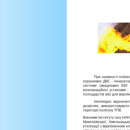
При наявностi поблизу
поршневих ДВС - генератор
системи свердловин 600 к
когенерацiйної установки 
господарствi або для вироб
Необхiдно вiдзначит
дозволяє; використовувати
територiї полiгону ТПВ.
Вченими lнституту газу НАН
Миколаївської, Хмельницьк
утилiзацi
ї
з виробленням еле