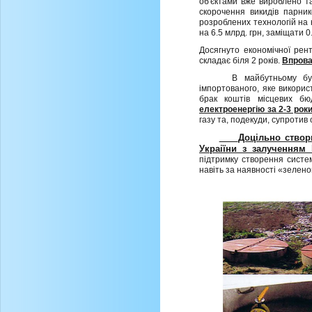
об'єктами вже вироблено т
скорочення викидiв парник
розроблених технологiй на 
на 6.5 млрд. грн, заміщати 0
Досягнуто економiчної рент
складає бiля 2 рокiв.
Впрова
В майбутньому бу
iмпортованого, яке викори
брак коштiв мiсцевих бю
електроенергiю за 2-3 рок
газу та, подекуди, супротив
Доцiльно створ
Украiїни з залученням 
пiдтримку створення систе
навіть за наявностi «зелено