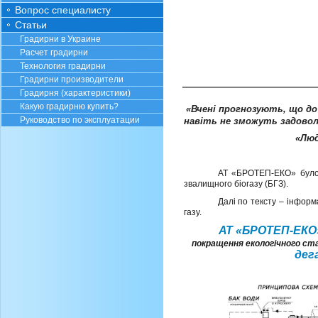
Вопрос специалисту
Статьи
Градирни в Украине
Расчет градирни
Технология градирни
Градирни производители
Градирня (характеристики)
Какую градирню купить?
«Вчені прогнозують, що до
Руководство по эксплуатации
навіть не зможуть задовол
«Люд
АТ «БРОТЕП-ЕКО» було 
звалищного біогазу (БГЗ).
Далі по тексту – інформ
газу.
АТ «БРОТЕП-ЕК
покращення екологічного ст
дег